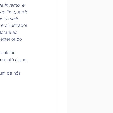
e Inverno, e 
ue lhe guarde 
o é muito 
e o ilustrador 
ora e ao 
xterior do 
bolotas, 
io e até algum 
 um de nós 