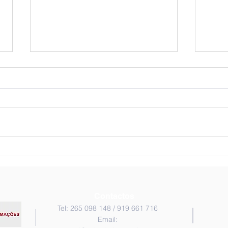
Chegou o Outono!
À de
exte
Contactos
Tel: 265 098 148 / 919 661 716
Email: