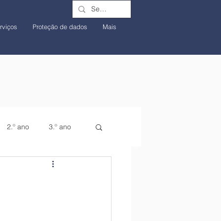
rviços
Proteção de dados
Mais
2.º ano
3.º ano