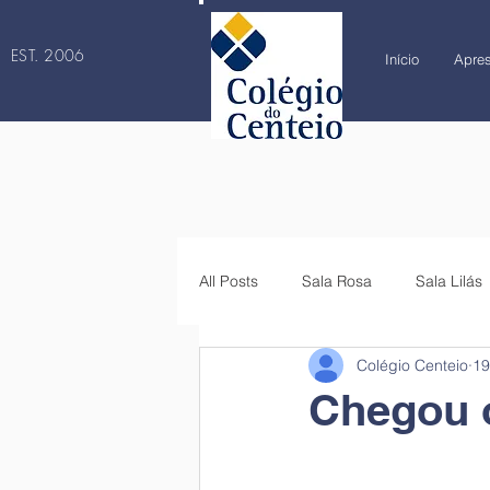
EST. 2006
Início
Apre
All Posts
Sala Rosa
Sala Lilás
Colégio Centeio
19
4.º ano
5.º ano
6.º ano
Chegou 