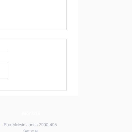
scoberta dos espaços
riores do colégio!
Morada
Rua Melwin Jones 2900-495
Setúbal