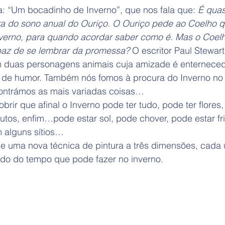
a: “Um bocadinho de Inverno”, que nos fala que: 
É quas
ura do sono anual do Ouriço. O Ouriço pede ao Coelho q
erno, para quando acordar saber como é. Mas o Coelh
paz de se lembrar da promessa?
 O escritor Paul Stewart 
am duas personagens animais cuja amizade é enterneced
e humor. Também nós fomos à procura do Inverno no e
ontrámos as mais variadas coisas…
ir que afinal o Inverno pode ter tudo, pode ter flores, 
rutos, enfim…pode estar sol, pode chover, pode estar fr
m alguns sítios…
de uma nova técnica de pintura a três dimensões, cada
do do tempo que pode fazer no inverno.