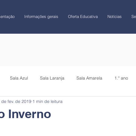
sentação
Informações gerais
Oferta Educativa
Notícias
Se
Sala Azul
Sala Laranja
Sala Amarela
1.º ano
 de fev. de 2019
1 min de leitura
CATL
Colégio
o Inverno