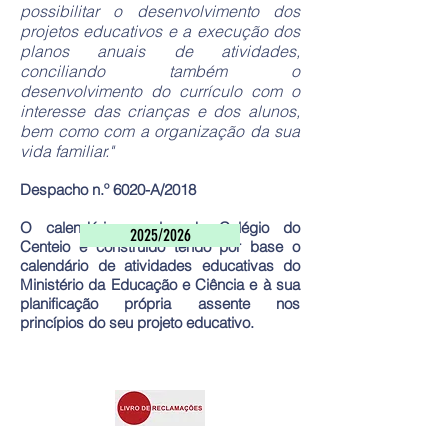
possibilitar o desenvolvimento dos
projetos educativos e a execução dos
planos anuais de atividades,
conciliando também o
desenvolvimento do currículo com o
interesse das crianças e dos alunos,
bem como com a organização da sua
vida familiar."
Despacho n.º 6020-A/2018
O calendário escolar do Colégio do
2025/2026
Centeio é construído tendo por base o
calendário de atividades educativas do
Ministério da Educação e Ciência e à sua
planificação própria assente nos
princípios
do seu projeto educativo.
Contactos