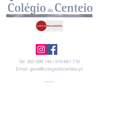
Contactos
Tel:
265 098 148
/
919 661 716
Email:
geral@colegiodocenteio.pt
Morada
Rua Melwin Jones
2900-495
Setúbal