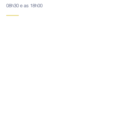
08h30 e as 18h00
Rua Melwin Jones
2900 - 495
Setúbal
Tel:
265 098 148
Telem:
919 661 716
Email:
geral@colegiodocenteio.pt
Contactos
Tel:
265 098 148
/
919 661 716
Email:
geral@colegiodocenteio.pt