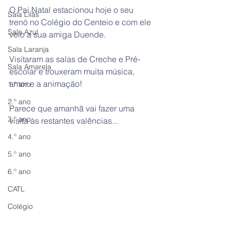
O Pai Natal estacionou hoje o seu 
Sala Lilás
trenó no Colégio do Centeio e com ele 
Sala Azul
veio a sua amiga Duende.
Sala Laranja
Visitaram as salas de Creche e Pré-
Sala Amarela
escolar e trouxeram muita música, 
amor e a animação!
1.º ano
2.º ano
Parece que amanhã vai fazer uma 
3.º ano
visita às restantes valências...
4.º ano
5.º ano
6.º ano
CATL
Colégio