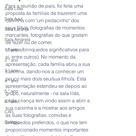
Para a reunião de pais, foi feita uma 
Sala Lilás
proposta às famílias de trazerem uma 
Sala Azul
caixinha com "um pedacinho" dos 
seus filhos (fotografias de momentos 
Sala Laranja
marcantes, fotografias do que gostam 
Sala Amarela
de fazer ou de comer, 
objetos/brinquedos significativos para 
1.º ano
si, entre outros). No momento da 
2.º ano
apresentação, cada família abriu a sua 
3.º ano
caixinha, dando-nos a conhecer um 
pouco mais do/a seu/sua filho/a. Esta 
4.º ano
apresentação estendeu-se depois ao 
5.º ano
grupo, naturalmente - na sala lilás, 
cada criança tem vindo assim a abrir a 
6.º ano
sua caixinha e a mostrar aos amigos  
CATL
as suas fotografias, comidas e 
Colégio
brinquedos preferidos, o que nos tem 
proporcionado momentos importantes 