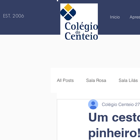
EST. 2006
Início
Apre
All Posts
Sala Rosa
Sala Lilás
Colégio Centeio
27
4.º ano
5.º ano
6.º ano
Um cest
pinheiro