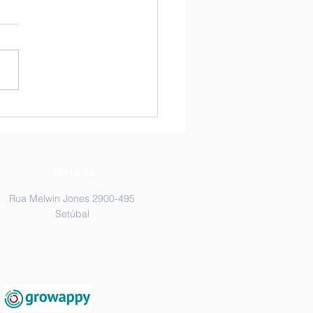
o, limão, limão…
Morada
Rua Melwin Jones 2900-495
Setúbal