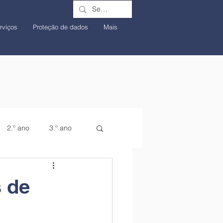
rviços
Proteção de dados
Mais
2.º ano
3.º ano
 de