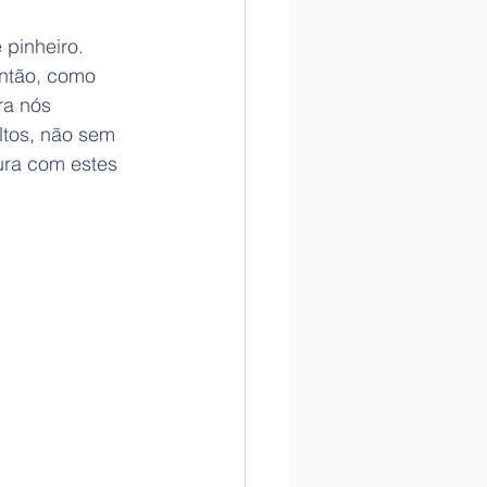
pinheiro. 
Então, como 
ra nós 
tos, não sem 
ura com estes 