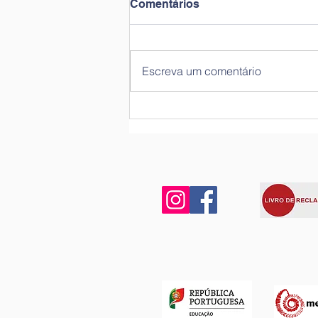
Comentários
“Os Miminhos”
Escreva um comentário