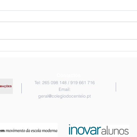
Limã
Nas aulas de Expressão
Musical
Contactos
Tel: 265 098 148 / 919 661 716
Email:
geral@colegiodocenteio.pt