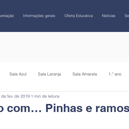
sentação
Informações gerais
Oferta Educativa
Notícias
Se
Sala Azul
Sala Laranja
Sala Amarela
1.º ano
 de fev. de 2019
1 min de leitura
CATL
Colégio
o com… Pinhas e ramos
!