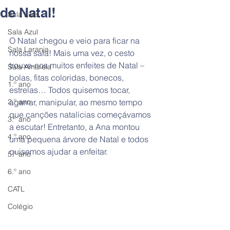
de Natal!
Sala Lilás
Sala Azul
O Natal chegou e veio para ficar na 
Sala Laranja
nossa sala! Mais uma vez, o cesto 
trouxe-nos muitos enfeites de Natal – 
Sala Amarela
bolas, fitas coloridas, bonecos, 
1.º ano
estrelas… Todos quisemos tocar, 
2.º ano
agarrar, manipular, ao mesmo tempo 
que canções natalícias começávamos 
3.º ano
a escutar! Entretanto, a Ana montou 
4.º ano
uma pequena árvore de Natal e todos 
quisemos ajudar a enfeitar.
5.º ano
6.º ano
CATL
Colégio