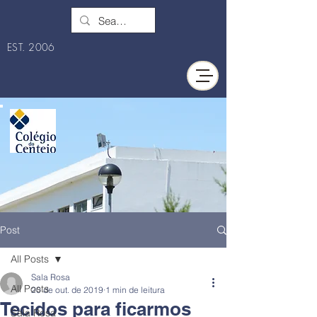
EST. 2006
Post
All Posts
Sala Rosa
All Posts
20 de out. de 2019
1 min de leitura
Tecidos para ficarmos
Sala Rosa