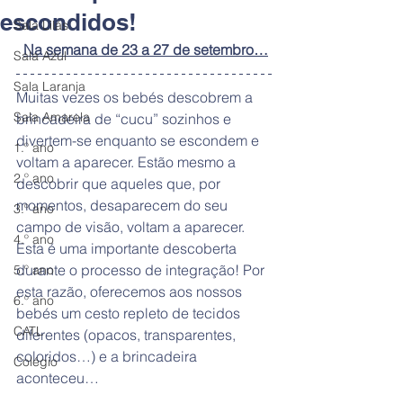
escondidos!
Sala Lilás
Na semana de 23 a 27 de setembro…
Sala Azul
Sala Laranja
Muitas vezes os bebés descobrem a 
Sala Amarela
brincadeira de “cucu” sozinhos e 
divertem-se enquanto se escondem e 
1.º ano
voltam a aparecer. Estão mesmo a 
2.º ano
descobrir que aqueles que, por 
momentos, desaparecem do seu 
3.º ano
campo de visão, voltam a aparecer. 
4.º ano
Esta é uma importante descoberta 
durante o processo de integração! Por 
5.º ano
esta razão, oferecemos aos nossos 
6.º ano
bebés um cesto repleto de tecidos 
CATL
diferentes (opacos, transparentes, 
coloridos…) e a brincadeira 
Colégio
aconteceu… 