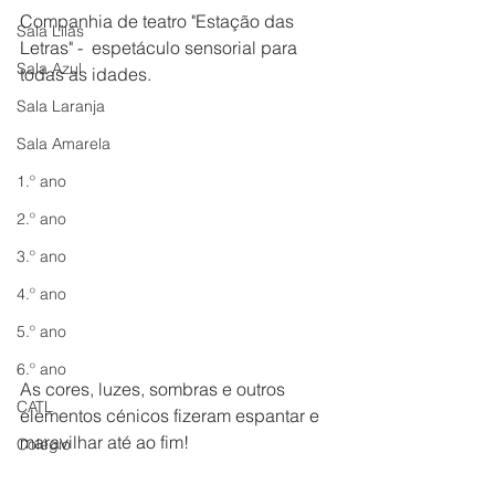
Companhia de teatro "Estação das 
Sala Lilás
Letras" -  espetáculo sensorial para 
Sala Azul
todas as idades.
Sala Laranja
Sala Amarela
1.º ano
2.º ano
3.º ano
4.º ano
5.º ano
6.º ano
As cores, luzes, sombras e outros 
CATL
elementos cénicos fizeram espantar e 
maravilhar até ao fim!
Colégio