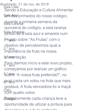
Atualizado:
21 de nov. de 2019
Sala Lilás
Sendo a Educação e Cultura Alimentar 
Sala Azul
um dos primados do nosso colégio, 
durante a primeira semana da 
Sala Laranja
quinzena do colégio, a sala laranja 
Sala Amarela
juntou-se à sala azul e amarela num 
Projeto sobre “As Frutas” com o 
1.º ano
objetivo de percebermos qual a 
2.º ano
importância da fruta na nossa 
alimentação.
3.º ano
Para darmos inicio a este novo projeto, 
4.º ano
começámos por realizar um gráfico 
5.º ano
sobre “A nossa fruta preferida?”, no 
qual cada um votou na fruta que mais 
6.º ano
gostava. A fruta vencedora foi a maçã 
CATL
com quatro votos. 
Posteriormente cada criança teve a 
Colégio
oportunidade de utilizar a pintura para 