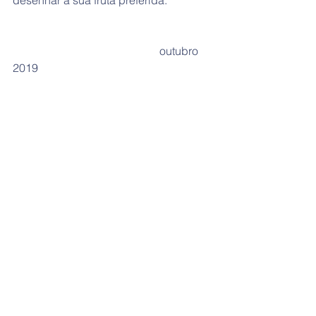
desenhar a sua fruta preferida.
                                                    outubro 
2019