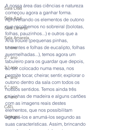
A nossa área das ciências e natureza 
Sala Lilás
começou agora a ganhar forma. 
Sala Azul
Aproveitando os elementos de outono 
que recolhemos no sobreiral (bolotas, 
Sala Laranja
folhas, pauzinhos...) e outros que a 
Sala Amarela
Ana trouxe (pequenas pinhas, 
sementes e folhas de eucalipto, folhas 
1.º ano
avermelhadas...), temos agora um 
2.º ano
tabuleiro para os guardar que depois, 
3.º ano
ao ser colocado numa mesa, nos 
permite tocar, cheirar, sentir, explorar o 
4.º ano
outono dentro da sala com todos os 
5.º ano
nossos sentidos. Temos ainda três 
caixinhas de madeira e alguns cartões 
6.º ano
com as imagens reais destes 
CATL
elementos, que nos possibilitam 
Colégio
agrupá-los e arrumá-los segundo as 
suas características. Assim, brincando 