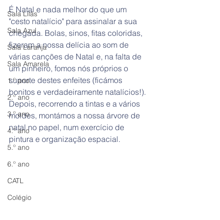
É Natal e nada melhor do que um 
Sala Lilás
"cesto natalício" para assinalar a sua 
Sala Azul
chegada. Bolas, sinos, fitas coloridas, 
fizeram a nossa delícia ao som de 
Sala Laranja
várias canções de Natal e, na falta de 
Sala Amarela
um pinheiro, fomos nós próprios o 
suporte destes enfeites (ficámos 
1.º ano
bonitos e verdadeiramente natalícios!). 
2.º ano
Depois, recorrendo a tintas e a vários 
3.º ano
moldes, montámos a nossa árvore de 
natal no papel, num exercício de 
4.º ano
pintura e organização espacial.
5.º ano
6.º ano
CATL
Colégio