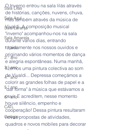
O Inverno entrou na sala lilás através 
Sala Lilás
de histórias, canções, nuvens, chuva, 
Sala Azul
mas também através da música de 
Vivaldi. A composição musical 
Sala Laranja
"inverno" acompanhou-nos na sala 
Sala Amarela
durante vários dias, entrando 
rapidamente nos nossos ouvidos e 
1.º ano
originando vários momentos de dança 
2.º ano
e alegria espontâneas. Numa manhã, 
3.º ano
fizemos uma pintura colectiva ao som 
de Vivaldi... Depressa começámos a 
4.º ano
colorir as grandes folhas de papel e a 
5.º ano
"dar forma" à música que estávamos a 
ouvir. E acreditem, nesse momento 
6.º ano
houve silêncio, empenho e 
CATL
cooperação! Dessa pintura resultaram 
Colégio
novas propostas de atividades, 
quadros e novos mobiles para decorar 