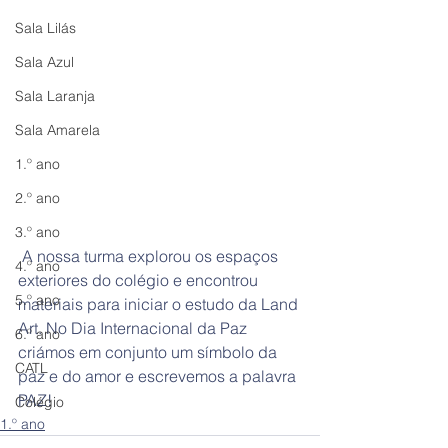
Sala Lilás
Sala Azul
Sala Laranja
Sala Amarela
1.º ano
2.º ano
3.º ano
 A nossa turma explorou os espaços 
4.º ano
exteriores do colégio e encontrou 
5.º ano
materiais para iniciar o estudo da Land 
Art. No Dia Internacional da Paz 
6.º ano
criámos em conjunto um símbolo da 
CATL
paz e do amor e escrevemos a palavra 
PAZ! 
Colégio
1.º ano