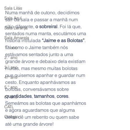
Sala Lilás
Numa manhã de outono, decidimos 
Sala Azul
sair da sala e passar a manhã num 
sítio diferente, 
o sobreiral
. Foi lá que, 
Sala Laranja
sentados numa manta, escutámos uma 
Sala Amarela
história intitulada 
“Jaime e as Bolotas”
. 
Tal como o Jaime também nós 
1.º ano
estávamos sentados junto a uma 
2.º ano
grande árvore e debaixo dela existiam 
3.º ano
muitas, mas mesmo muitas bolotas 
que quisemos apanhar e guardar num 
4.º ano
cesto. Enquanto apanhávamos as 
5.º ano
bolotas, conversávamos sobre 
quantidades
, 
tamanhos
, 
cores
. 
6.º ano
Semeámos as bolotas que apanhámos 
CATL
e agora aguardamos que alguma 
Colégio
delas dê um rebento ou quem sabe 
até uma grande árvore! 