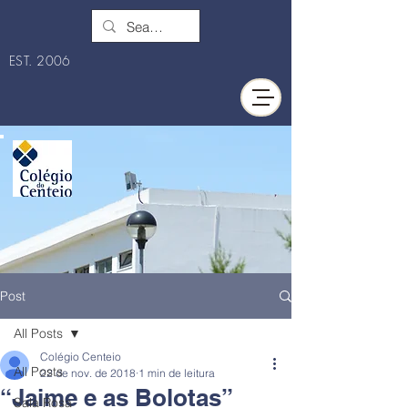
EST. 2006
Post
All Posts
Colégio Centeio
All Posts
22 de nov. de 2018
1 min de leitura
“Jaime e as Bolotas”
Sala Rosa