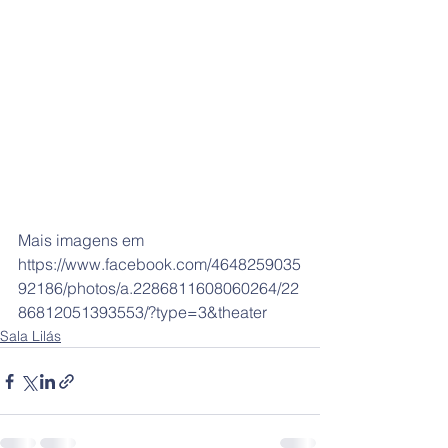
Mais imagens em 
https://www.facebook.com/4648259035
92186/photos/a.2286811608060264/22
86812051393553/?type=3&theater
Sala Lilás