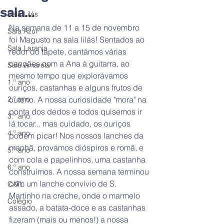
sala...
Sala Lilás
Na semana de 11 a 15 de novembro 
Sala Azul
foi Magusto na sala lilás! Sentados ao 
Sala Laranja
redor do tapete, cantámos várias 
canções com a Ana à guitarra, ao 
Sala Amarela
mesmo tempo que explorávamos 
1.º ano
ouriços, castanhas e alguns frutos de 
2.º ano
outono. A nossa curiosidade "mora" na 
ponta dos dedos e todos quisemos ir 
3.º ano
lá tocar... mas cuidado, os ouriços 
4.º ano
podem picar! Nos nossos lanches da 
manhã, provámos dióspiros e romã, e 
5.º ano
com cola e papelinhos, uma castanha 
6.º ano
construímos. A nossa semana terminou 
com um lanche convívio de S. 
CATL
Martinho na creche, onde o marmelo 
Colégio
assado, a batata-doce e as castanhas 
fizeram (mais ou menos!) a nossa 