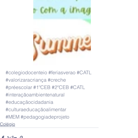
#colegiodocenteio
#feriasverao
#CATL
#valorizaracriança
#creche
#préescolar
#1ºCEB
#2ºCEB
#CATL
#interaçãoambientenatural
#educaçãocidadania
#culturaeducaçãoalimentar
#MEM
#pedagogiadeprojeto
Colégio