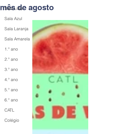
mês de agosto
Sala Lilás
Sala Azul
Sala Laranja
Sala Amarela
1.º ano
2.º ano
3.º ano
4.º ano
5.º ano
6.º ano
CATL
Colégio