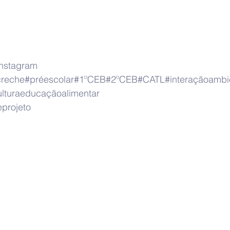
instagram
creche
#préescolar
#1ºCEB
#2ºCEB
#CATL
#interaçãoambi
ulturaeducaçãoalimentar
projeto