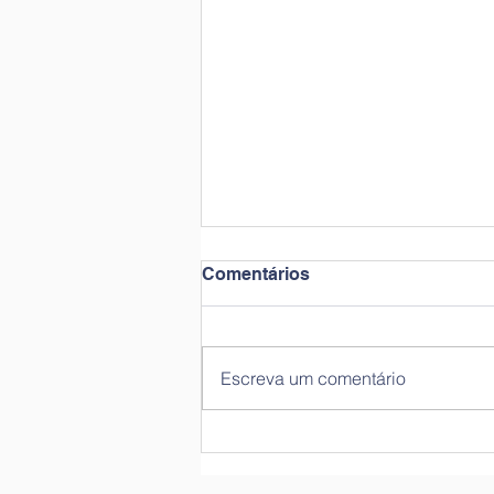
Comentários
Escreva um comentário
Plantações no pomar | Pré-
escolar, sala Azul