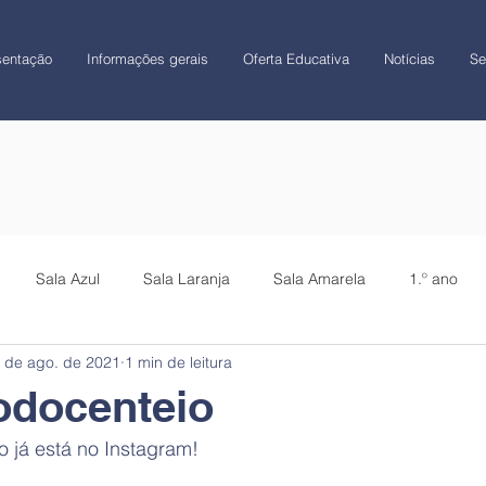
sentação
Informações gerais
Oferta Educativa
Notícias
Se
Sala Azul
Sala Laranja
Sala Amarela
1.º ano
 de ago. de 2021
1 min de leitura
CATL
Colégio
odocenteio
o já está no Instagram!