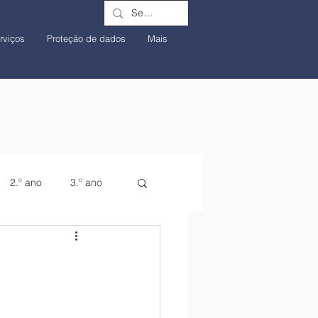
rviços
Proteção de dados
Mais
2.º ano
3.º ano