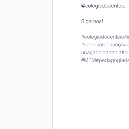
@colegiodocenteio
Siga-nos!
#colegiodocenteio
#
#valorizaracriança
#
ucaçãocidadania
#c
#MEM
#pedagogiade