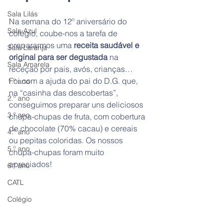
Sala Lilás
Na semana do 12º aniversário do 
Sala Azul
colégio, coube-nos a tarefa de 
prepararmos uma 
receita saudável e 
Sala Laranja
original para ser degustada
 na 
Sala Amarela
receção por pais, avós, crianças…
Foi com a ajuda do pai do D.G. que, 
1.º ano
na “casinha das descobertas”, 
2.º ano
conseguimos preparar uns deliciosos 
3.º ano
chupa-chupas de fruta, com cobertura 
de chocolate (70% cacau) e cereais 
4.º ano
ou pepitas coloridas. Os nossos 
5.º ano
chupa-chupas foram muito 
apreciados! 
6.º ano
CATL
Colégio