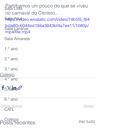
Partilhamos um pouco do que se viveu 
Sala Lilás
no carnaval do Centeio...
Sala Azul
https://video.wixstatic.com/video/74b5f5_f64
bda80c6044ed184a3843bf4a7ea11/1080p/
Sala Laranja
mp4/file.mp4
Sala Amarela
1.º ano
2.º ano
3.º ano
Colégio
4.º ano
5.º ano
6.º ano
CATL
Colégio
Ver tudo
Posts recentes