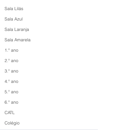
Sala Lilás
Sala Azul
Sala Laranja
Sala Amarela
1.º ano
2.º ano
3.º ano
4.º ano
5.º ano
6.º ano
CATL
Colégio