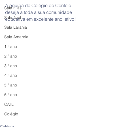
A equipa do Colégio do Centeio 
Sala Lilás
deseja a toda a sua comunidade 
Sala Azul
educativa em excelente ano letivo!
Sala Laranja
Sala Amarela
1.º ano
2.º ano
3.º ano
4.º ano
5.º ano
6.º ano
CATL
Colégio
Colégio