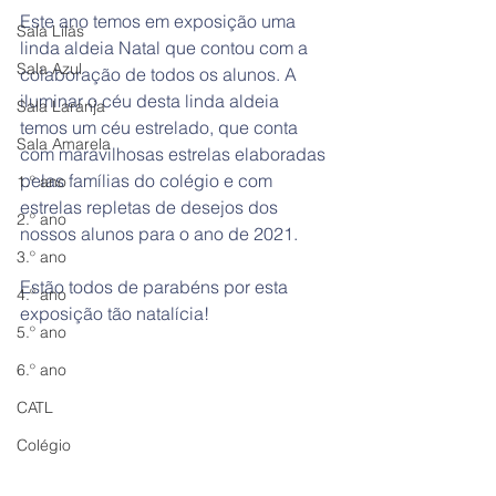
Este ano temos em exposição uma 
Sala Lilás
linda aldeia Natal que contou com a 
Sala Azul
colaboração de todos os alunos. A 
iluminar o céu desta linda aldeia 
Sala Laranja
temos um céu estrelado, que conta 
Sala Amarela
com maravilhosas estrelas elaboradas 
pelas famílias do colégio e com 
1.º ano
estrelas repletas de desejos dos 
2.º ano
nossos alunos para o ano de 2021.
3.º ano
Estão todos de parabéns por esta 
4.º ano
exposição tão natalícia!
5.º ano
6.º ano
CATL
Colégio