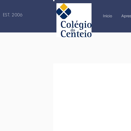
EST. 2006
Início
Apre