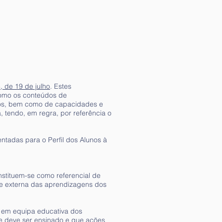
 de 19 de julho
. Estes
como os conteúdos de
tivos, bem como de capacidades e
, tendo, em regra, por referência o
ntadas para o Perfil dos Alunos à
nstituem-se como referencial de
 e externa das aprendizagens dos
 em equipa educativa dos
e deve ser ensinado e que ações