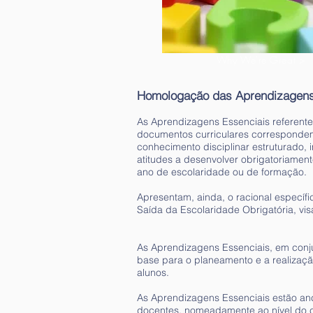
Why We're Great >
Homologação das Aprendizagens 
As Aprendizagens Essenciais referent
documentos curriculares correspondem
conhecimento disciplinar estruturado, 
atitudes a desenvolver obrigatoriament
ano de escolaridade ou de formação.
Apresentam, ainda, o racional específi
Saída da Escolaridade Obrigatória, vi
As Aprendizagens Essenciais, em conju
base para o planeamento e a realizaç
alunos.
As Aprendizagens Essenciais estão an
docentes, nomeadamente ao nível do c