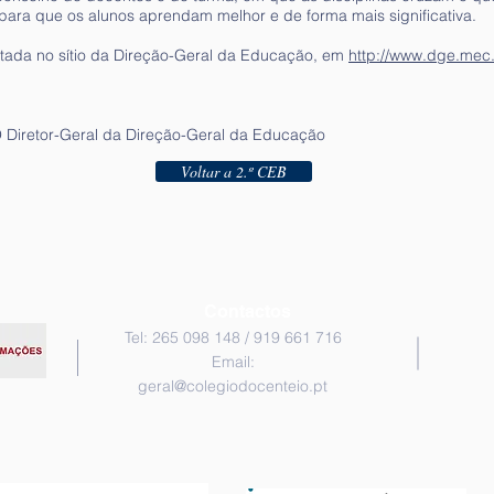
para que os alunos aprendam melhor e de forma mais significativa.
tada no sítio da Direção-Geral da Educação, em
http://www.dge.mec.
 Diretor-Geral da Direção-Geral da Educação
Voltar a 2.º CEB
Contactos
Tel: 265 098 148 / 919 661 716
Email:
geral@colegiodocenteio.pt