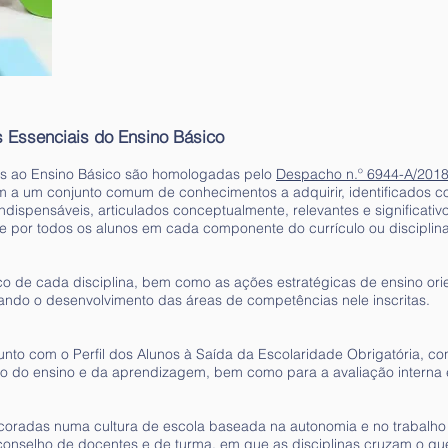
Essenciais do Ensino Básico
es ao Ensino Básico são homologadas pelo
Despacho n.º 6944-A/2018,
 a um conjunto comum de conhecimentos a adquirir, identificados 
indispensáveis, articulados conceptualmente, relevantes e significa
e por todos os alunos em cada componente do currículo ou disciplina
co de cada disciplina, bem como as ações estratégicas de ensino orie
sando o desenvolvimento das áreas de competências nele inscritas.
nto com o Perfil dos Alunos à Saída da Escolaridade Obrigatória, co
ão do ensino e da aprendizagem, bem como para a avaliação interna
coradas numa cultura de escola baseada na autonomia e no trabalho
onselho de docentes e de turma, em que as disciplinas cruzam o qu