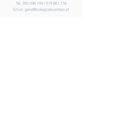
Tel:
265 098 148
/
919 661 716
Email:
geral@colegiodocenteio.pt
Morada
Rua Melwin Jones
2900-495
Setúbal