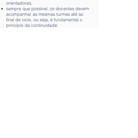
orientadores:
sempre que possível, os docentes devem
acompanhar as mesmas turmas até ao
final de ciclo, ou seja, é fundamental o
princípio da continuidade;
deve ser possibilitada a troca de
experiências entre os docentes dos
diferentes níveis de ensino e a articulação
com todos os docentes das diferentes
áreas curriculares e de enriquecimento
curricular.
Voltar a 1.º CEB
Contactos
Tel:
265 098 148
/
919 661 716
Email:
geral@colegiodocenteio.pt