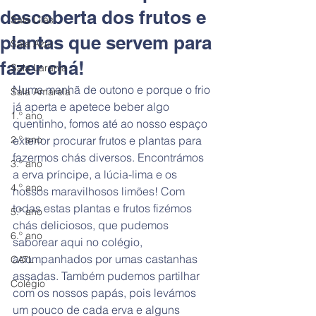
descoberta dos frutos e
Sala Lilás
plantas que servem para
Sala Azul
fazer chá!
Sala Laranja
Numa manhã de outono e porque o frio 
Sala Amarela
já aperta e apetece beber algo 
1.º ano
quentinho, fomos até ao nosso espaço 
2.º ano
exterior procurar frutos e plantas para 
fazermos chás diversos. Encontrámos 
3.º ano
a erva príncipe, a lúcia-lima e os 
4.º ano
nossos maravilhosos limões! Com 
todas estas plantas e frutos fizémos 
5.º ano
chás deliciosos, que pudemos 
6.º ano
saborear aqui no colégio, 
acompanhados por umas castanhas 
CATL
assadas. Também pudemos partilhar 
Colégio
com os nossos papás, pois levámos 
um pouco de cada erva e alguns 