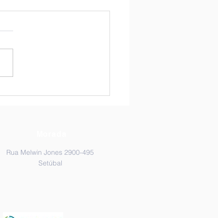
bração do dia da Mae |
escolar
Morada
Rua Melwin Jones 2900-495
Setúbal