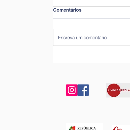
Comentários
Escreva um comentário
Plantações no pomar | Pré-
escolar, sala Azul