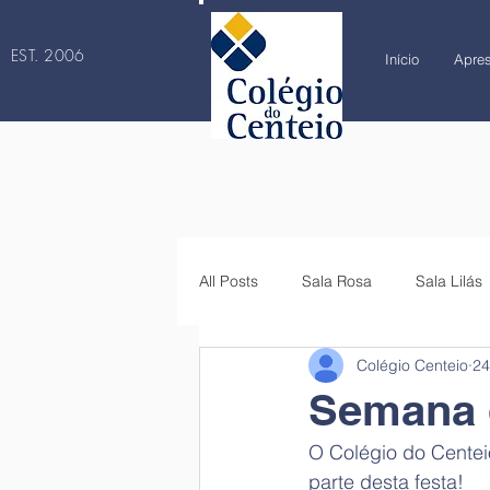
EST. 2006
Início
Apre
All Posts
Sala Rosa
Sala Lilás
Colégio Centeio
24
4.º ano
5.º ano
6.º ano
Semana d
O Colégio do Centei
parte desta festa!