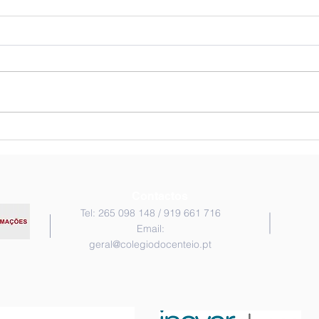
Representação do Sapato |
Cele
6.º ano | E.V.
Pré-
Contactos
Tel: 265 098 148 / 919 661 716
Email:
geral@colegiodocenteio.pt