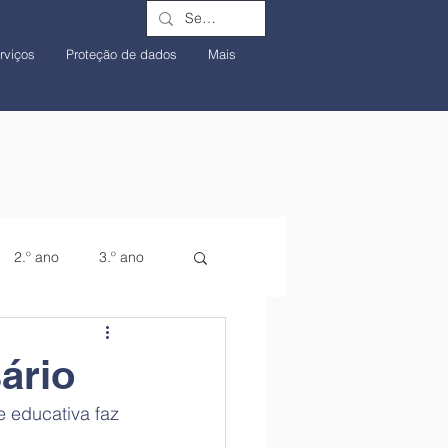
rviços
Proteção de dados
Mais
2.º ano
3.º ano
ário
 educativa faz 