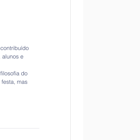
ontribuído 
 alunos e 
ilosofia do 
 festa, mas 