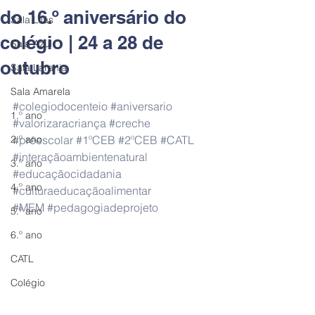
do 16.º aniversário do
Sala Lilás
colégio | 24 a 28 de
Sala Azul
outubro
Sala Laranja
Sala Amarela
#colegiodocenteio
#aniversario
1.º ano
#valorizaracriança
#creche
2.º ano
#préescolar
#1ºCEB
#2ºCEB
#CATL
#interaçãoambientenatural
3.º ano
#educaçãocidadania
4.º ano
#culturaeducaçãoalimentar
#MEM
#pedagogiadeprojeto
5.º ano
6.º ano
CATL
Colégio