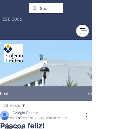
EST. 2006
Post
All Posts
Colégio Centeio
All Posts
28 de mar. de 2024
0 min de leitura
Páscoa feliz!
Sala Rosa