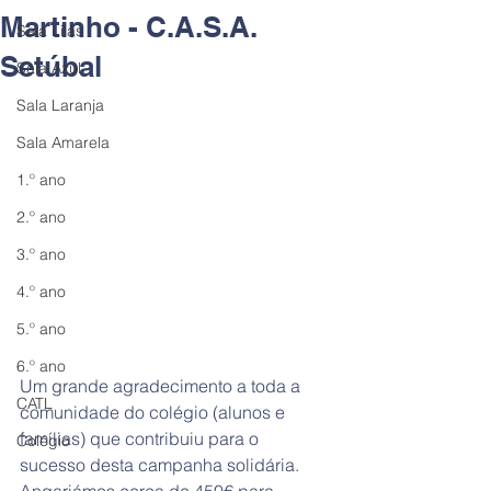
Martinho - C.A.S.A.
Sala Lilás
Setúbal
Sala Azul
Sala Laranja
Sala Amarela
1.º ano
2.º ano
3.º ano
4.º ano
5.º ano
6.º ano
Um grande agradecimento a toda a 
CATL
comunidade do colégio (alunos e 
famílias) que contribuiu para o 
Colégio
sucesso desta campanha solidária. 