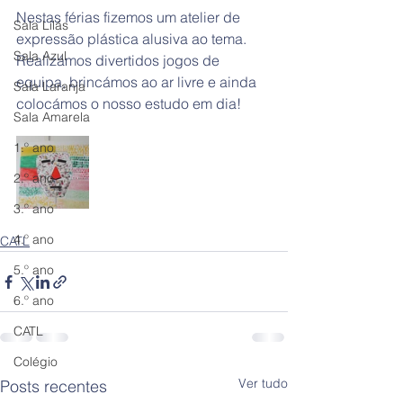
Nestas férias fizemos um atelier de 
Sala Lilás
expressão plástica alusiva ao tema. 
Sala Azul
Realizámos divertidos jogos de 
equipa, brincámos ao ar livre e ainda 
Sala Laranja
colocámos o nosso estudo em dia!
Sala Amarela
1.º ano
2.º ano
3.º ano
4.º ano
CATL
5.º ano
6.º ano
CATL
Colégio
Ver tudo
Posts recentes