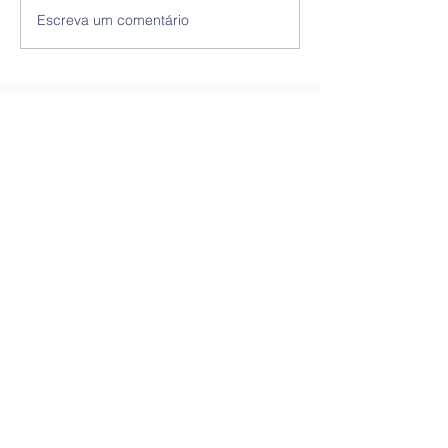
Escreva um comentário
Contactos
Tel:
265 098 148
/
919 661 716
Email:
geral@colegiodocenteio.pt
Morada
Rua Melwin Jones
2900-495