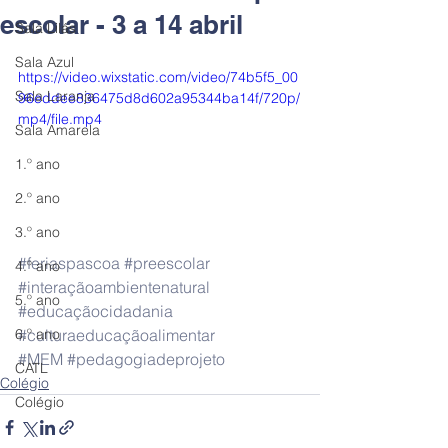
escolar - 3 a 14 abril
Sala Lilás
Sala Azul
https://video.wixstatic.com/video/74b5f5_00
Sala Laranja
96eddee836475d8d602a95344ba14f/720p/
mp4/file.mp4
Sala Amarela
1.º ano
2.º ano
3.º ano
#feriaspascoa
#preescolar
4.º ano
#interaçãoambientenatural
5.º ano
#educaçãocidadania
#culturaeducaçãoalimentar
6.º ano
#MEM
#pedagogiadeprojeto
CATL
Colégio
Colégio