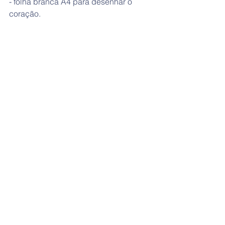
- folha branca A4 para desenhar o 
coração.