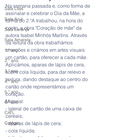
Na semana passada e, como forma de 
Sala Lilás
assinalar e celebrar o Dia da Mãe, a 
Sala Azul
turma do 2.ºA trabalhou, na hora do 
conto, a obra "Coração de mãe" da 
Sala Laranja
autora Isabel Minhós Martins. Através 
Sala Amarela
da leitura da obra trabalhámos 
emoções e criámos em artes visuais 
1.º ano
um cartão, para oferecer a cada mãe. 
2.º ano
Aplicámos, aparas de lápis de cera, 
3.º ano
sobre cola líquida, para dar relevo e 
textura, dando destaque ao centro do 
4.º ano
cartão onde representámos um 
5.º ano
coração. 
Material:
6.º ano
- lateral de cartão de uma caixa de 
CATL
cereais;
Colégio
- aparas de lápis de cera;
- cola líquida;