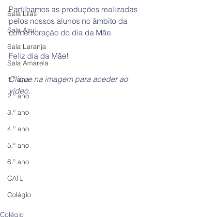
Partilhamos as produções realizadas 
Sala Lilás
pelos nossos alunos no âmbito da 
Sala Azul
comemoração do dia da Mãe. 
Sala Laranja
Feliz dia da Mãe!
Sala Amarela
Clique na imagem para aceder ao 
1.º ano
vídeo.
2.º ano
3.º ano
4.º ano
5.º ano
6.º ano
CATL
Colégio
Colégio