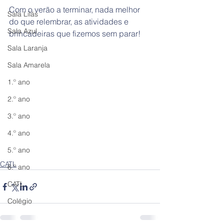
Com o verão a terminar, nada melhor 
Sala Lilás
do que relembrar, as atividades e 
Sala Azul
brincadeiras que fizemos sem parar!
Sala Laranja
Sala Amarela
1.º ano
2.º ano
3.º ano
4.º ano
5.º ano
CATL
6.º ano
CATL
Colégio