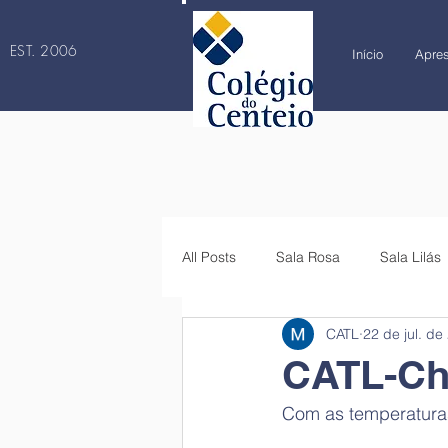
EST. 2006
Início
Apre
All Posts
Sala Rosa
Sala Lilás
CATL
22 de jul. de
4.º ano
5.º ano
6.º ano
CATL-Che
Com as temperaturas 