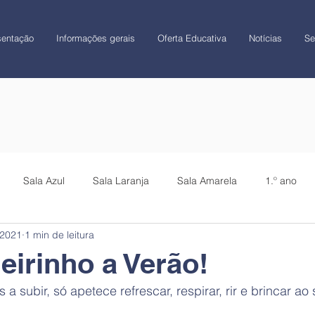
sentação
Informações gerais
Oferta Educativa
Notícias
Se
Sala Azul
Sala Laranja
Sala Amarela
1.º ano
 2021
1 min de leitura
CATL
Colégio
irinho a Verão!
a subir, só apetece refrescar, respirar, rir e brincar a