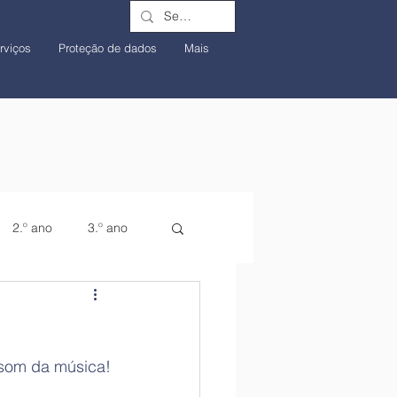
rviços
Proteção de dados
Mais
2.º ano
3.º ano
o som da música!