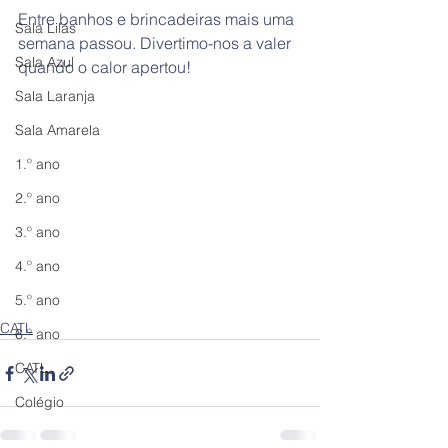
Entre banhos e brincadeiras mais uma 
Sala Lilás
semana passou. Divertimo-nos a valer 
Sala Azul
quando o calor apertou! 
Sala Laranja
Sala Amarela
1.º ano
2.º ano
3.º ano
4.º ano
5.º ano
CATL
6.º ano
CATL
Colégio