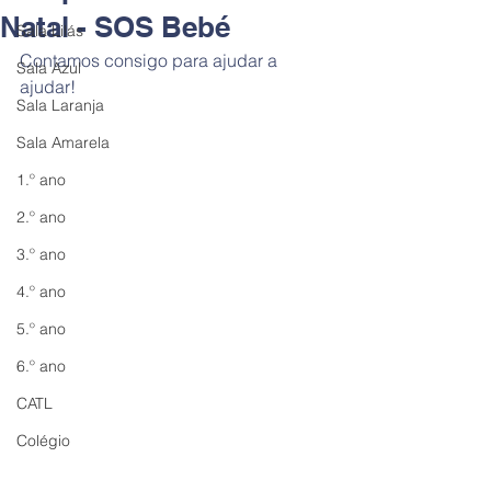
Natal - SOS Bebé
Sala Lilás
Contamos consigo para ajudar a 
Sala Azul
ajudar!
Sala Laranja
Sala Amarela
1.º ano
2.º ano
3.º ano
4.º ano
5.º ano
6.º ano
CATL
Colégio