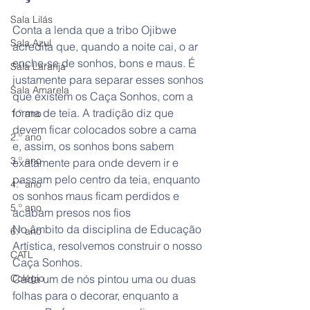
Sala Lilás
Conta a lenda que a tribo Ojibwe 
Sala Azul
acredita que, quando a noite cai, o ar 
enche-se de sonhos, bons e maus. É 
Sala Laranja
justamente para separar esses sonhos 
Sala Amarela
que existem os Caça Sonhos, com a 
forma de teia. A tradição diz que 
1.º ano
devem ficar colocados sobre a cama 
2.º ano
e, assim, os sonhos bons sabem 
3.º ano
exatamente para onde devem ir e 
passam pelo centro da teia, enquanto 
4.º ano
os sonhos maus ficam perdidos e 
5.º ano
acabam presos nos fios
No âmbito da disciplina de Educação 
6.º ano
Artística, resolvemos construir o nosso 
CATL
Caça Sonhos.
Colégio
Cada um de nós pintou uma ou duas 
folhas para o decorar, enquanto a 