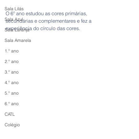
Sala Lilás
O 6º ano estudou as cores primárias, 
Sala Azul
secundárias e complementares e fez a 
experiência do círculo das cores.
Sala Laranja
Sala Amarela
1.º ano
2.º ano
3.º ano
4.º ano
5.º ano
6.º ano
CATL
Colégio