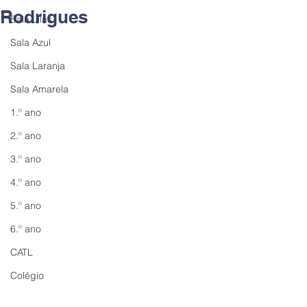
Rodrigues
Sala Lilás
Sala Azul
Sala Laranja
Sala Amarela
1.º ano
2.º ano
3.º ano
4.º ano
5.º ano
6.º ano
CATL
Colégio