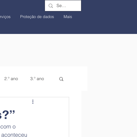
rviços
Proteção de dados
Mais
2.º ano
3.º ano
s?”
o aconteceu 