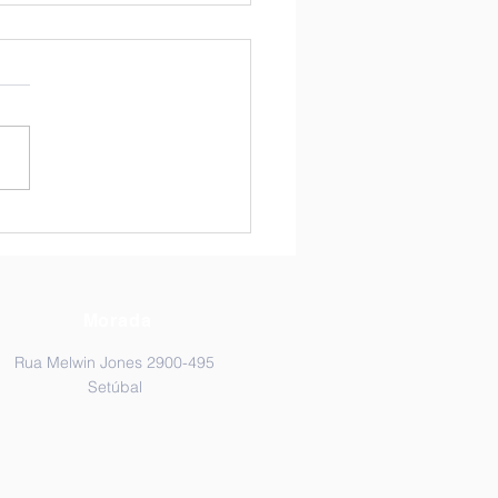
scoberta dos espaços
riores do colégio!
Morada
Rua Melwin Jones 2900-495
Setúbal