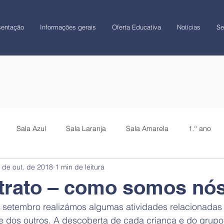
sentação
Informações gerais
Oferta Educativa
Notícias
Se
Sala Azul
Sala Laranja
Sala Amarela
1.º ano
 de out. de 2018
1 min de leitura
CATL
Colégio
trato – como somos nó
e dos outros. A descoberta de cada criança e do grup