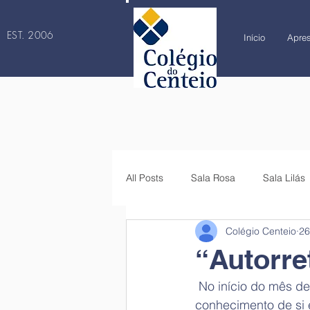
EST. 2006
Início
Apre
All Posts
Sala Rosa
Sala Lilás
Colégio Centeio
26
4.º ano
5.º ano
6.º ano
“Autorre
 No início do mês de setembro realizámos algumas atividades relacionadas com o 
conhecimento de si 