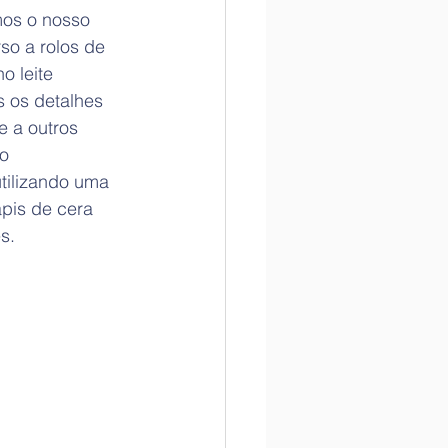
mos o nosso 
so a rolos de 
o leite 
s os detalhes 
 a outros 
o 
ilizando uma 
pis de cera 
s. 