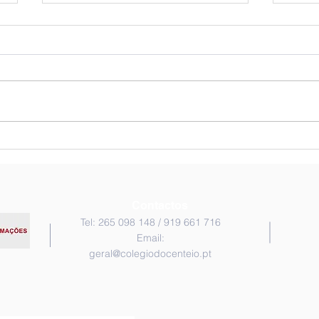
Chegou o Outono!
À de
exte
Contactos
Tel: 265 098 148 / 919 661 716
Email:
geral@colegiodocenteio.pt