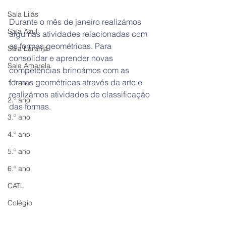
Sala Lilás
Durante o mês de janeiro realizámos 
Sala Azul
algumas atividades relacionadas com 
as formas geométricas. Para 
Sala Laranja
consolidar e aprender novas 
Sala Amarela
competências brincámos com as 
formas geométricas através da arte e 
1.º ano
realizámos atividades de classificação 
2.º ano
das formas.
3.º ano
4.º ano
5.º ano
6.º ano
CATL
Colégio