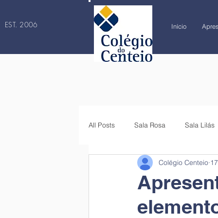
EST. 2006
Início
Apre
All Posts
Sala Rosa
Sala Lilás
Colégio Centeio
17
4.º ano
5.º ano
6.º ano
Apresen
elemento