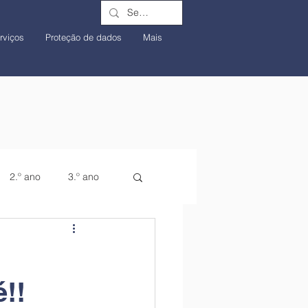
rviços
Proteção de dados
Mais
2.º ano
3.º ano
!!