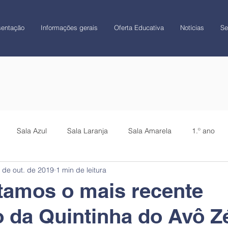
sentação
Informações gerais
Oferta Educativa
Notícias
Se
Sala Azul
Sala Laranja
Sala Amarela
1.º ano
 de out. de 2019
1 min de leitura
CATL
Colégio
tamos o mais recente
 da Quintinha do Avô Zé