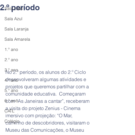
2.º período
Sala Lilás
Sala Azul
Sala Laranja
Sala Amarela
1.º ano
2.º ano
3.º ano
No 2.º período, os alunos do 2.º Ciclo 
desenvolveram algumas atividades e 
4.º ano
projetos que queremos partilhar com a 
5.º ano
comunidade educativa.  Começaram 
com “As Janeiras a cantar”, receberam 
6.º ano
a visita do projeto Zenius - Cinema 
CATL
imersivo com projeção: “O Mar, 
Colégio
caminho de descobridores, visitaram o 
Museu das Comunicações, o Museu 