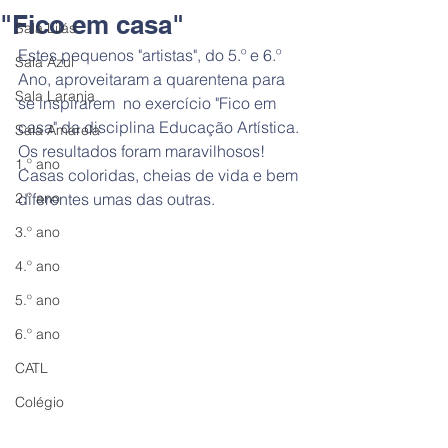
"Fico em casa"
Sala Lilás
Estes pequenos "artistas", do 5.º e 6.º 
Sala Azul
Ano, aproveitaram a quarentena para 
Sala Laranja
se inspirarem  no exercício "Fico em 
casa" da disciplina Educação Artística.
Sala Amarela
Os resultados foram maravilhosos! 
1.º ano
Casas coloridas, cheias de vida e bem 
2.º ano
diferentes umas das outras. 
3.º ano
4.º ano
5.º ano
6.º ano
CATL
Colégio