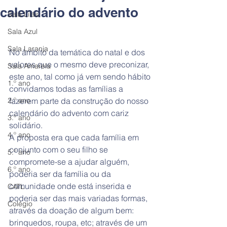
calendário do advento
Sala Lilás
Sala Azul
Sala Laranja
No âmbito da temática do natal e dos 
valores que o mesmo deve preconizar, 
Sala Amarela
este ano, tal como já vem sendo hábito 
1.º ano
convidamos todas as famílias a 
2.º ano
fazerem parte da construção do nosso 
calendário do advento com cariz 
3.º ano
solidário.
4.º ano
A proposta era que cada família em 
conjunto com o seu filho se 
5.º ano
compromete-se a ajudar alguém, 
6.º ano
poderia ser da família ou da 
comunidade onde está inserida e 
CATL
poderia ser das mais variadas formas, 
Colégio
através da doação de algum bem: 
brinquedos, roupa, etc; através de um 